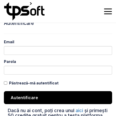
Autentificare
NAVIGARE
ACASĂ
Email
MODULE
OFERTĂ SPECIALĂ
Parola
SOLUȚII TPS
Păstrează-mă autentificat
TESTIMONIALE
CONTACT
Dacă nu ai cont, poți crea unul
aici
și primești
50 credite gratuit pentru a testa platforma.